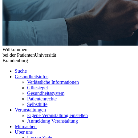
Willkommen
bei der PatientenUniversität
Brandenburg
Suche
Gesundheitsinfos
Verlässliche Informationen
Gütesiegel
Gesundheitssystem
Patientenrechte
Selbsthilfe
Veranstaltungen
Eigene Veranstaltung einstellen
Anmeldung Veranstaltung
Mitmachen
Über uns
Unsere Ziele